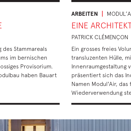
ARBEITEN
MODUL’A
E
EINE ARCHITEK
PATRICK CLÉMENÇON
g des Stammareals
Ein grosses freies Vol
ums im bernischen
transluzenten Hülle, mi
ossiges Provisorium.
Innenraumgestaltung vo
modulbau haben Bauart
präsentiert sich das 
Namen Modul'Air, das fü
Wiederverwendung ste