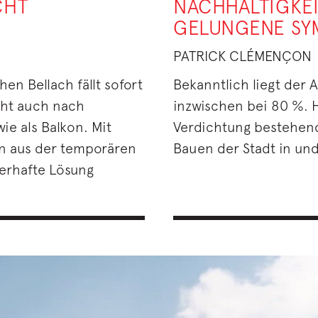
CHT
NACHHALTIGKEI
GELUNGENE SY
PATRICK CLÉMENÇON
n Bellach fällt sofort
Bekanntlich liegt der 
teht auch nach
inzwischen bei 80 %. H
ie als Balkon. Mit
Verdichtung bestehen
en aus der temporären
Bauen der Stadt in un
uerhafte Lösung