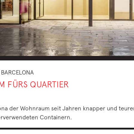
 BARCELONA
M FÜRS QUARTIER
ona der Wohnraum seit Jahren knapper und teurer. D
erverwendeten Containern.