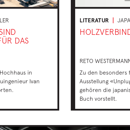
ILER
LITERATUR
JAP
SIND
HOLZVERBIN
FÜR DAS
RETO WESTERMAN
 Hochhaus in
Zu den besonders 
uingenieur Ivan
Ausstellung «Unplu
orten.
gehören die japani
Buch vorstellt.