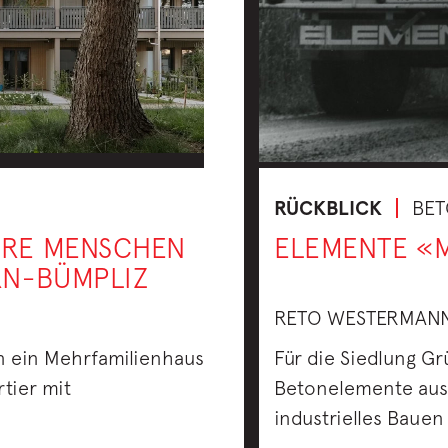
RÜCKBLICK
BET
ERE MENSCHEN
ELEMENTE «M
RN-BÜMPLIZ
RETO WESTERMAN
n ein Mehrfamilienhaus
Für die Siedlung G
tier mit
Betonelemente aus V
industrielles Bauen