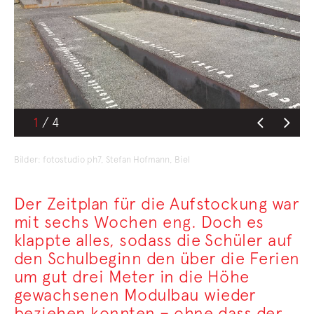
1
Bilder: fotostudio ph7, Stefan Hofmann, Biel
Der Zeitplan für die Aufstockung war
mit sechs Wochen eng. Doch es
klappte alles, sodass die Schüler auf
den Schulbeginn den über die Ferien
um gut drei Meter in die Höhe
gewachsenen Modulbau wieder
beziehen konnten – ohne dass der