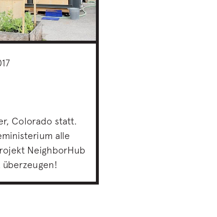
17
r, Colorado statt.
ministerium alle
Projekt NeighborHub
z überzeugen!