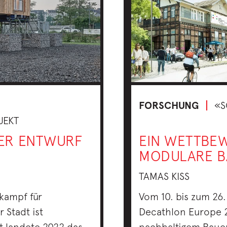
FORSCHUNG
«S
JEKT
GER ENTWURF
EIN WETTBEW
MODULARE B
TAMAS KISS
nkampf für
Vom 10. bis zum 26.
 Stadt ist
Decathlon Europe 21
 landete 2022 das
nachhaltigem Bauen