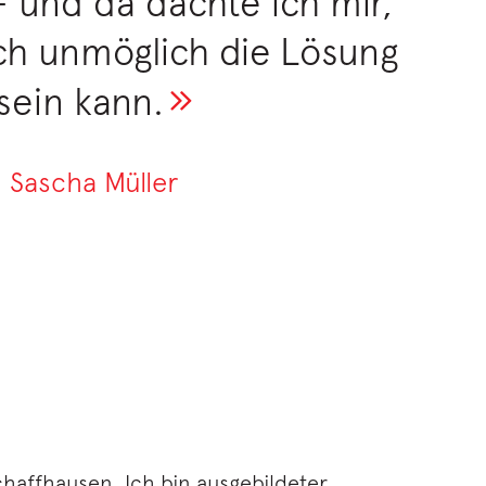
– und da dachte ich mir,
ch unmöglich die Lösung
sein kann.
Sascha Müller
haffhausen. Ich bin ausgebildeter