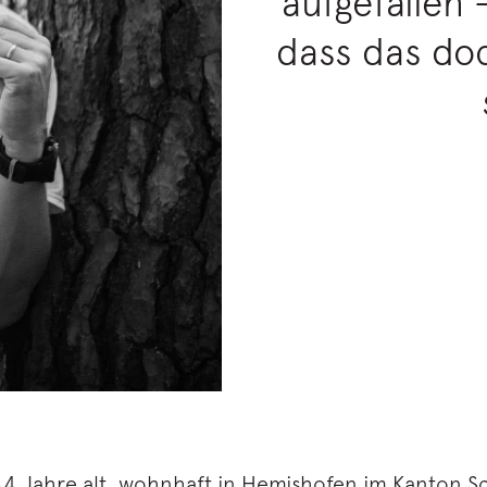
aufgefallen 
dass das do
44 Jahre alt, wohnhaft in Hemishofen im Kanton Sc