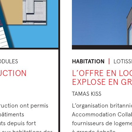
HABITATION
LOTIS
ODULES
L’OFFRE EN L
UCTION
EXPLOSE EN G
TAMAS KISS
L’organisation britann
ruction ont permis
Accommodation Collab
 bâtiments
fournisseurs de logeme
ts depuis fort
à grande échelle.
aux habitations des