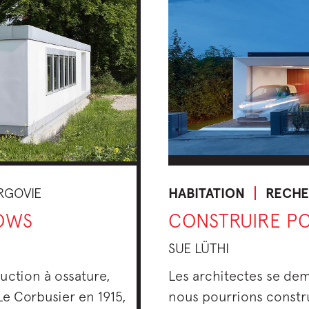
HABITATION
RECH
RGOVIE
CONSTRUIRE P
LOWS
SUE LÜTHI
Les architectes se d
ruction à ossature,
nous pourrions construi
e Corbusier en 1915,