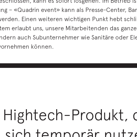
chlossen, kann es sofort losgehen. Im Betrieb is
sung – «Quadrin event» kann als Presse-Center, Ba
rden. Einen weiteren wichtigen Punkt hebt schlie
tem erlaubt uns, unsere Mitarbeitenden das ganz
 sondern auch Subunternehmer wie Sanitäre oder Ele
n vornehmen können.
n Hightech-Produkt, 
sst sich temporär nutz