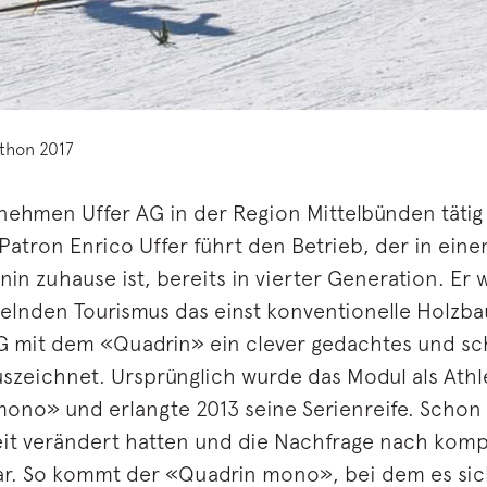
athon 2017
rnehmen Uffer AG in der Region Mittelbünden tätig
tron Enrico Uffer führt den Betrieb, der in einem
n zuhause ist, bereits in vierter Generation. Er w
elnden Tourismus das einst konventionelle Holzb
 AG mit dem «Quadrin» ein clever gedachtes und sc
zeichnet. Ursprünglich wurde das Modul als Athl
no» und erlangte 2013 seine Serienreife. Schon ba
eit verändert hatten und die Nachfrage nach komp
r. So kommt der «Quadrin mono», bei dem es sich