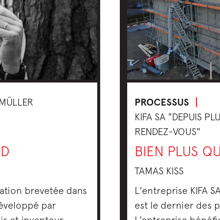
 MÜLLER
PROCESSUS
KIFA SA "DEPUIS PL
RENDEZ-VOUS"
OD
BIEN PLUS Q
TAMAS KISS
xation brevetée dans
L'entreprise KIFA S
Développé par
est le dernier des 
is et inventeur
L’entreprise bénéfi