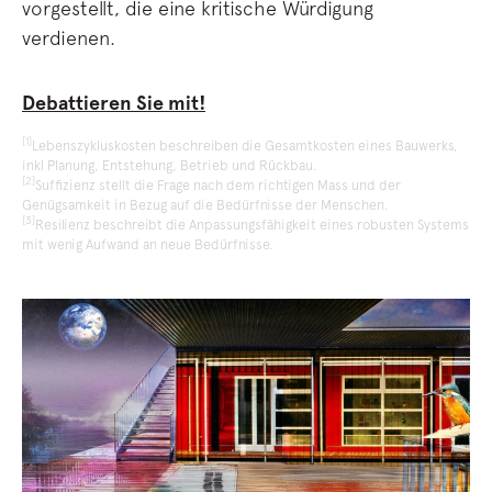
vorgestellt, die eine kritische Würdigung
verdienen.
Debattieren Sie mit!
[1]
Lebenszykluskosten beschreiben die Gesamtkosten eines Bauwerks,
inkl Planung, Entstehung, Betrieb und Rückbau.
[2]
Suffizienz stellt die Frage nach dem richtigen Mass und der
Genügsamkeit in Bezug auf die Bedürfnisse der Menschen.
[3]
Resilienz beschreibt die Anpassungsfähigkeit eines robusten Systems
mit wenig Aufwand an neue Bedürfnisse.