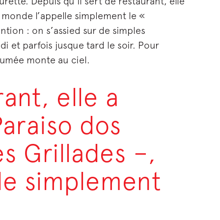
rette. Depuis qu’il sert de restaurant, elle
e monde l’appelle simplement le «
ention : on s’assied sur de simples
i et parfois jusque tard le soir. Pour
de fumée monte au ciel.
ant, elle a
araiso dos
s Grillades –,
lle simplement