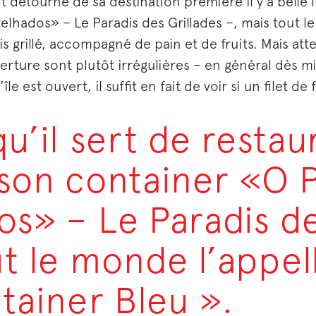
 détourné de sa destination première il y a belle lu
elhados» – Le Paradis des Grillades –, mais tout l
s grillé, accompagné de pain et de fruits. Mais att
rture sont plutôt irrégulières – en général dès mid
’île est ouvert, il suffit en fait de voir si un filet 
u’il sert de restaur
 son container «O P
s» – Le Paradis de
ut le monde l’appe
tainer Bleu ».