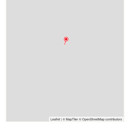
Leaflet
|
© MapTiler
© OpenStreetMap contributors