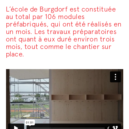
L’école de Burgdorf est constituée
au total par 106 modules
préfabriqués, qui ont été réalisés en
un mois. Les travaux préparatoires
ont quant à eux duré environ trois
mois, tout comme le chantier sur
place.