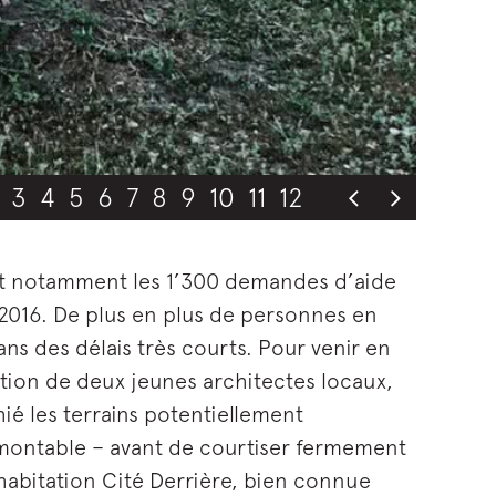
3
4
5
6
7
8
9
10
11
12
t notamment les 1’300 demandes d’aide
 2016. De plus en plus de personnes en
s des délais très courts. Pour venir en
tion de deux jeunes architectes locaux,
hié les terrains potentiellement
démontable – avant de courtiser fermement
’habitation Cité Derrière, bien connue