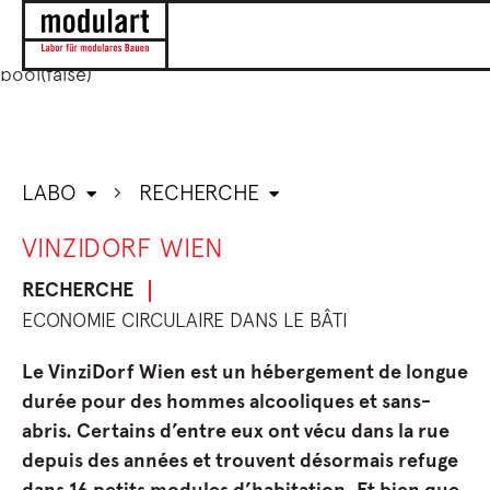
string(59)
"/mnt/cache/modulart/wp685_/6578675e17c96f74fcfd0
bool(false)
LABO
RECHERCHE
VINZIDORF WIEN
RECHERCHE
ECONOMIE CIRCULAIRE DANS LE BÂTI
Le VinziDorf Wien est un hébergement de longue
durée pour des hommes alcooliques et sans-
abris. Certains d’entre eux ont vécu dans la rue
depuis des années et trouvent désormais refuge