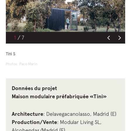
1
Tini S
Photos: Paco Marín
Données du projet
Maison modulaire préfabriquée «Tini»
Architecture
: Delavegacanolasso, Madrid (E)
Production/Vente
: Modular Living SL,
Alcobendas/Madrid (E)