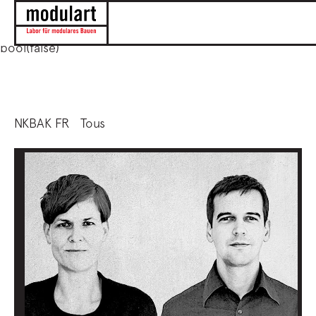
string(59)
"/mnt/cache/modulart/wp685_/5af849b5ad0a6b35d6
bool(false)
NKBAK FR
Tous