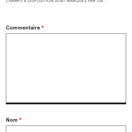
CHAMPS À DISPOSITION SONT MARQUÉS PAR UN *.
Commentaire
*
Nom
*