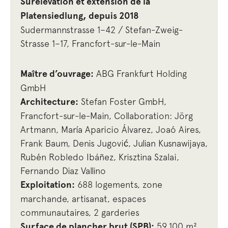
Surélévation et extension de la
Platensiedlung, depuis 2018
Sudermannstrasse 1–42 / Stefan-Zweig-
Strasse 1–17, Francfort-sur-le-Main
Maître d’ouvrage:
ABG Frankfurt Holding
GmbH
Architecture:
Stefan Foster GmbH,
Francfort-sur-le-Main, Collaboration: Jörg
Artmann, María Aparicio Álvarez, Joaó Aires,
Frank Baum, Denis Jugović, Julian Kusnawijaya,
Rubén Robledo Ibáñez, Krisztina Szalai,
Fernando Diaz Vallino
Exploitation:
688 logements, zone
marchande, artisanat, espaces
communautaires, 2 garderies
Surface de plancher brut (SPB):
59 100 m²