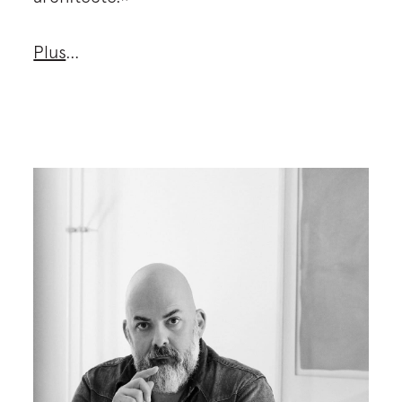
Plus
…