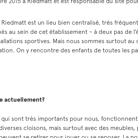
e 2015 à Riedmatt et est responsable du site pour 
 Riedmatt est un lieu bien centralisé, très fréquent
s au sein de cet établissement – à deux pas de l’
allations sportives. Mais nous sommes surtout au c
tion. On y rencontre des enfants de toutes les p
ée actuellement?
e, qui sont très importants pour nous, fonctionn
 diverses cloisons, mais surtout avec des meubles,
 peuvent se retirer pour jouer ou se reposer. La po