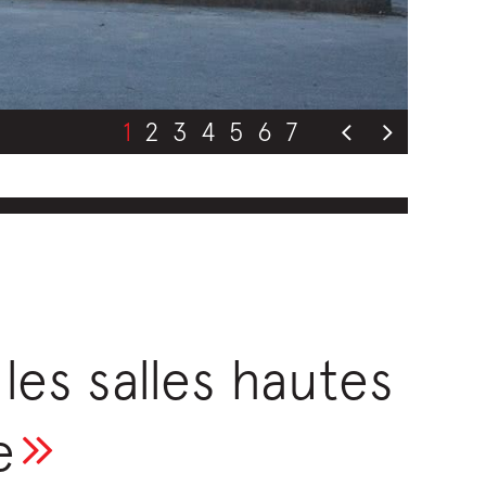
1
2
3
4
5
6
7
les salles hautes
e